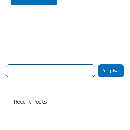
Pesquisar
Pesquisar
Recent Posts