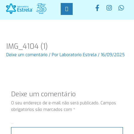
Ir
F
I
W
para
a
n
h
o
c
s
a
conteúdo
e
t
t
b
a
s
o
g
a
o
r
p
IMG_4104 (1)
k
a
p
-
m
Deixe um comentário
/ Por
Laboratorio Estrela
/
16/09/2025
f
Deixe um comentário
O seu endereço de e-mail não será publicado.
Campos
obrigatórios são marcados com
*
Comentário