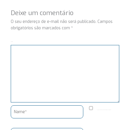
Deixe um comentário
O seu endereço de e-mail não será publicado.
Campos
obrigatórios são marcados com
*
Comentário
Name*
Salvar meus dados neste navegador para a próxima vez que eu comentar.