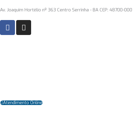
Ir
Av. Joaquim Hortélio nº 363 Centro Serrinha - BA CEP: 48700-000
para
o
F
I
conteúdo
a
n
c
s
e
t
b
a
o
g
o
r
k
a
m
Atendimento Online