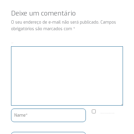
Deixe um comentário
O seu endereço de e-mail não será publicado.
Campos
obrigatórios são marcados com
*
Comentário
Name*
Salvar meus dados neste navegador para a próxima vez que eu comentar.