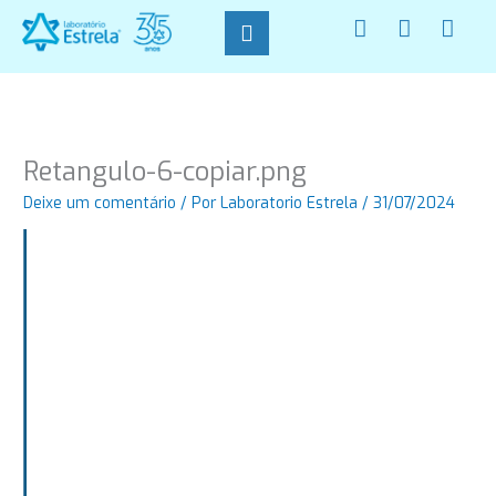
Ir
F
I
W
para
a
n
h
o
c
s
a
conteúdo
e
t
t
b
a
s
o
g
a
o
r
p
Retangulo-6-copiar.png
k
a
p
-
m
Deixe um comentário
/ Por
Laboratorio Estrela
/
31/07/2024
f