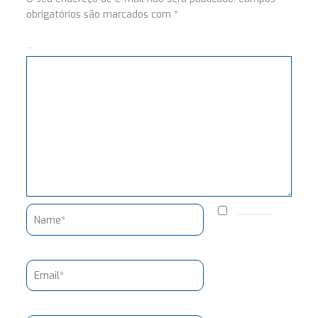
obrigatórios são marcados com
*
Comentário
Name*
Salvar meus dados neste navegador para a próxima vez que eu comentar.
Email*