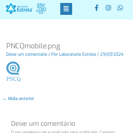
Ir
F
I
W
para
a
n
h
o
c
s
a
conteúdo
e
t
t
b
a
s
o
g
a
o
r
p
PNCQmobile.png
k
a
p
-
m
Deixe um comentário
/ Por
Laboratorio Estrela
/
29/07/2024
f
←
Mídia anterior
Deixe um comentário
O seu endereço de e-mail não será publicado.
Campos