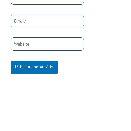
Email*
Website
Pesquisar