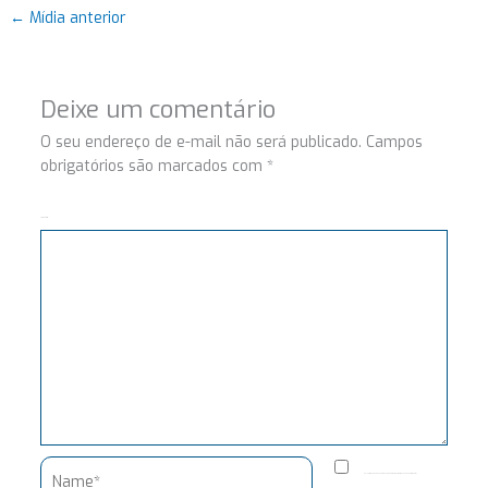
←
Mídia anterior
Deixe um comentário
O seu endereço de e-mail não será publicado.
Campos
obrigatórios são marcados com
*
Comentário
Name*
Salvar meus dados neste navegador para a próxima vez que eu comentar.