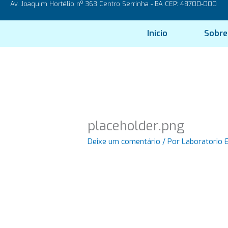
Av. Joaquim Hortélio nº 363 Centro Serrinha - BA CEP: 48700-000
Ir
para
o
Inicio
Sobre
conteúdo
placeholder.png
Deixe um comentário
/ Por
Laboratorio 