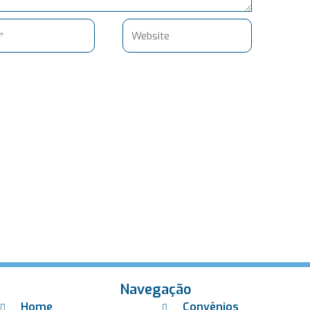
Website
Navegação
Home
Convênios