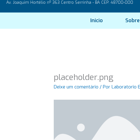
Av. Joaquim Hortélio nº 363 Centro Serrinha - BA CEP: 48700-000
Ir
para
o
Inicio
Sobre
conteúdo
placeholder.png
Deixe um comentário
/ Por
Laboratorio 