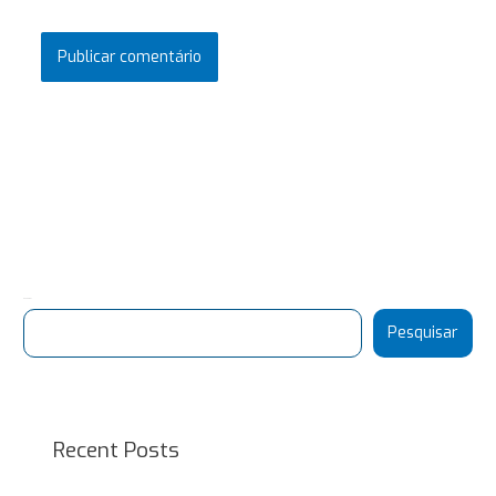
Pesquisar
Pesquisar
Recent Posts