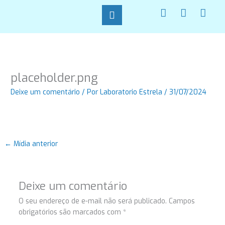
Ir
F
I
W
para
a
n
h
o
c
s
a
conteúdo
e
t
t
b
a
s
o
g
a
o
r
p
placeholder.png
k
a
p
-
m
Deixe um comentário
/ Por
Laboratorio Estrela
/
31/07/2024
f
←
Mídia anterior
Deixe um comentário
O seu endereço de e-mail não será publicado.
Campos
obrigatórios são marcados com
*