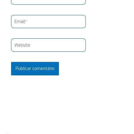
Email*
Website
Pesquisar