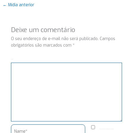
←
Mídia anterior
Deixe um comentário
O seu endereço de e-mail não será publicado.
Campos
obrigatórios são marcados com
*
Comentário
Name*
Salvar meus dados neste navegador para a próxima vez que eu comentar.