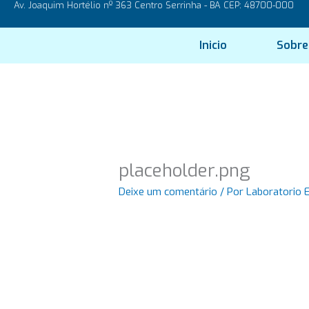
Av. Joaquim Hortélio nº 363 Centro Serrinha - BA CEP: 48700-000
Ir
para
o
Inicio
Sobre
conteúdo
placeholder.png
Deixe um comentário
/ Por
Laboratorio 