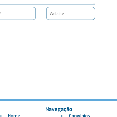
Website
Navegação
Home
Convênios