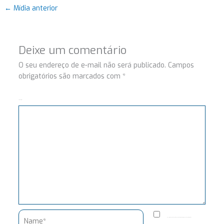
←
Mídia anterior
Deixe um comentário
O seu endereço de e-mail não será publicado.
Campos
obrigatórios são marcados com
*
Comentário
Name*
Salvar meus dados neste navegador para a próxima vez que eu comentar.