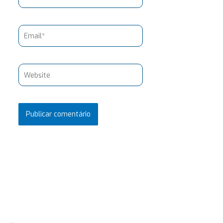
Email*
Website
Pesquisar