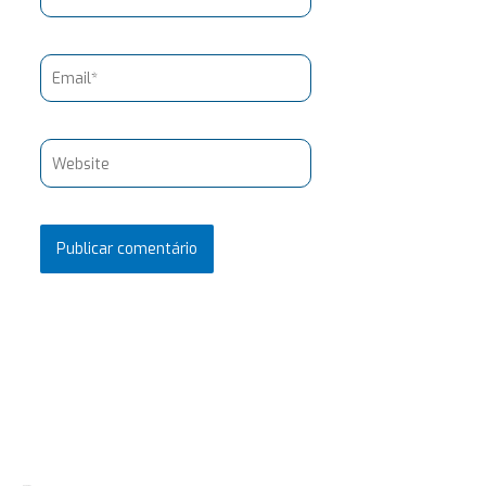
Email*
Website
Pesquisar