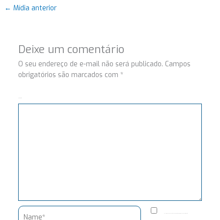
←
Mídia anterior
Deixe um comentário
O seu endereço de e-mail não será publicado.
Campos
obrigatórios são marcados com
*
Comentário
Name*
Salvar meus dados neste navegador para a próxima vez que eu comentar.