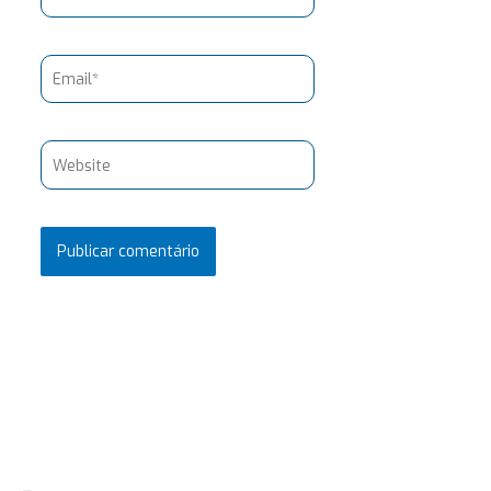
Email*
Website
Pesquisar