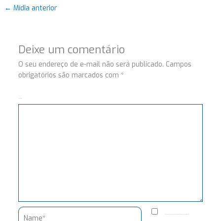
←
Mídia anterior
Deixe um comentário
O seu endereço de e-mail não será publicado.
Campos
obrigatórios são marcados com
*
Comentário
Name*
Salvar meus dados neste navegador para a próxima vez que eu comentar.