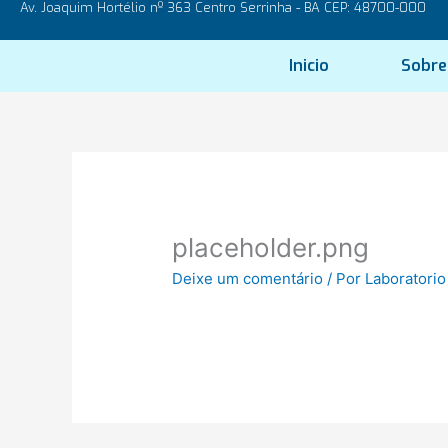
Av. Joaquim Hortélio nº 363 Centro Serrinha - BA CEP: 48700-000
Ir
para
o
Inicio
Sobre
conteúdo
placeholder.png
Deixe um comentário
/ Por
Laboratorio