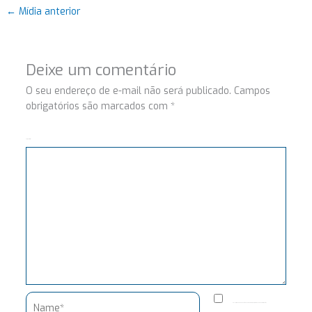
←
Mídia anterior
Deixe um comentário
O seu endereço de e-mail não será publicado.
Campos
obrigatórios são marcados com
*
Comentário
Name*
Salvar meus dados neste navegador para a próxima vez que eu comentar.