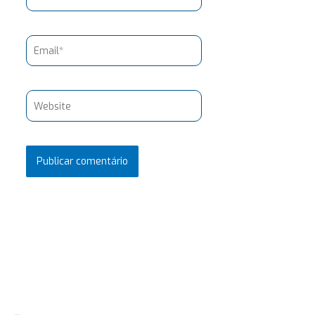
Email*
Website
Pesquisar