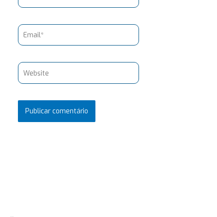
Email*
Website
Pesquisar