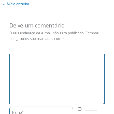
←
Mídia anterior
Deixe um comentário
O seu endereço de e-mail não será publicado.
Campos
obrigatórios são marcados com
*
Comentário
Name*
Salvar meus dados neste navegador para a próxima vez que eu comentar.