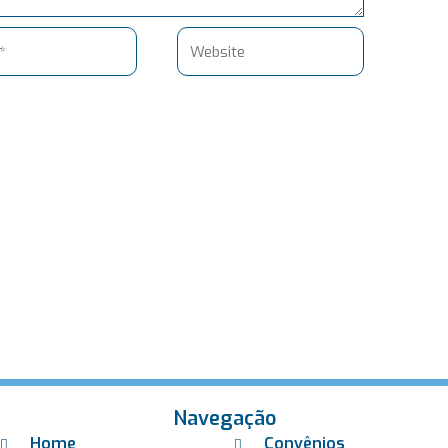
Website
Navegação
Home
Convênios