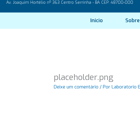
Av. Joaquim Hortélio nº 363 Centro Serrinha - BA CEP: 48700-000
Ir
para
o
Inicio
Sobre
conteúdo
placeholder.png
Deixe um comentário
/ Por
Laboratorio 