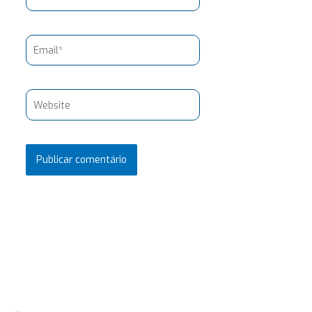
Email*
Website
Pesquisar