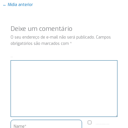
←
Mídia anterior
Deixe um comentário
O seu endereço de e-mail não será publicado.
Campos
obrigatórios são marcados com
*
Comentário
Name*
Salvar meus dados neste navegador para a próxima vez que eu comentar.