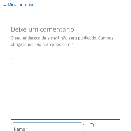
←
Mídia anterior
Deixe um comentário
O seu endereço de e-mail não será publicado.
Campos
obrigatórios são marcados com
*
Comentário
Name*
Salvar meus dados neste navegador para a próxima vez que eu comentar.