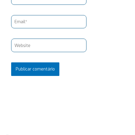
Email*
Website
Pesquisar