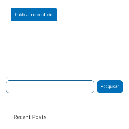
Pesquisar
Pesquisar
Recent Posts