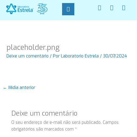
Ir
F
I
W
para
a
n
h
o
c
s
a
conteúdo
e
t
t
b
a
s
o
g
a
o
r
p
placeholder.png
k
a
p
-
m
Deixe um comentário
/ Por
Laboratorio Estrela
/
30/07/2024
f
←
Mídia anterior
Deixe um comentário
O seu endereço de e-mail não será publicado.
Campos
obrigatórios são marcados com
*