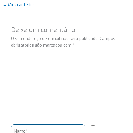
←
Mídia anterior
Deixe um comentário
O seu endereço de e-mail não será publicado.
Campos
obrigatórios são marcados com
*
Comentário
Name*
Salvar meus dados neste navegador para a próxima vez que eu comentar.