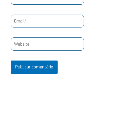
Email*
Website
Pesquisar