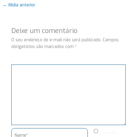
←
Mídia anterior
Deixe um comentário
O seu endereço de e-mail não será publicado.
Campos
obrigatórios são marcados com
*
Comentário
Name*
Salvar meus dados neste navegador para a próxima vez que eu comentar.