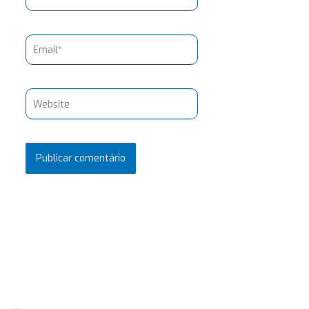
Email*
Website
Pesquisar