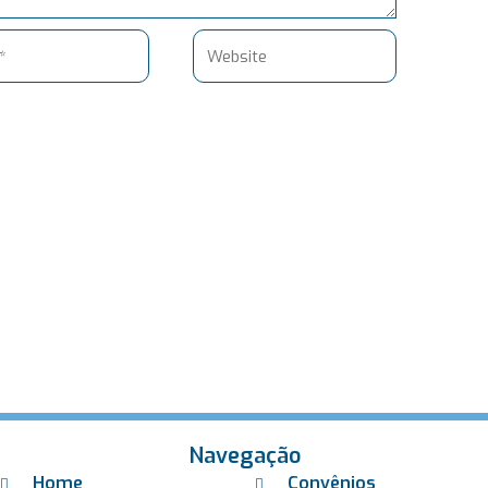
Website
Navegação
Home
Convênios