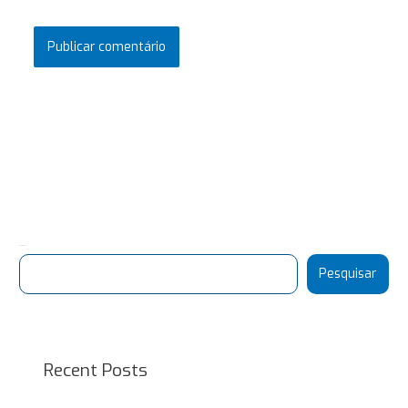
Pesquisar
Pesquisar
Recent Posts