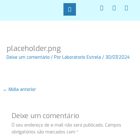
Ir
F
I
W
para
a
n
h
o
c
s
a
conteúdo
e
t
t
b
a
s
o
g
a
o
r
p
placeholder.png
k
a
p
-
m
Deixe um comentário
/ Por
Laboratorio Estrela
/
30/07/2024
f
←
Mídia anterior
Deixe um comentário
O seu endereço de e-mail não será publicado.
Campos
obrigatórios são marcados com
*