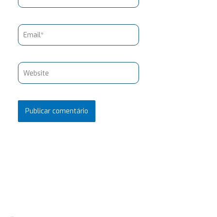
Email*
Website
Pesquisar