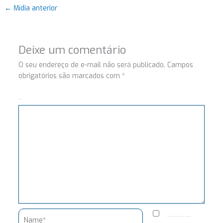
←
Mídia anterior
Deixe um comentário
O seu endereço de e-mail não será publicado.
Campos
obrigatórios são marcados com
*
Comentário
Name*
Salvar meus dados neste navegador para a próxima vez que eu comentar.