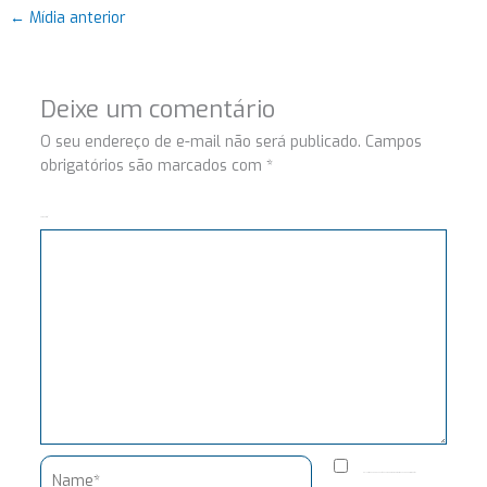
←
Mídia anterior
Deixe um comentário
O seu endereço de e-mail não será publicado.
Campos
obrigatórios são marcados com
*
Comentário
Name*
Salvar meus dados neste navegador para a próxima vez que eu comentar.