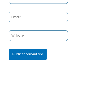
Email*
Website
Pesquisar