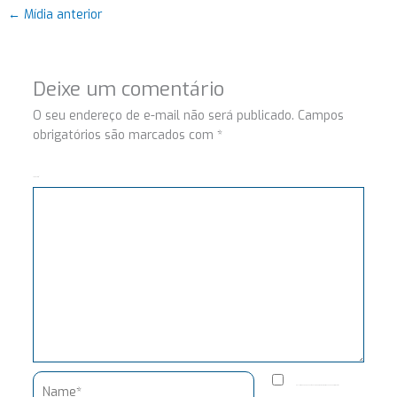
←
Mídia anterior
Deixe um comentário
O seu endereço de e-mail não será publicado.
Campos
obrigatórios são marcados com
*
Comentário
Name*
Salvar meus dados neste navegador para a próxima vez que eu comentar.