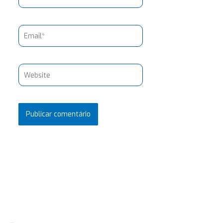
Email*
Website
Pesquisar