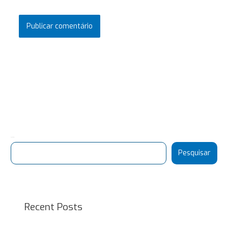
Pesquisar
Pesquisar
Recent Posts