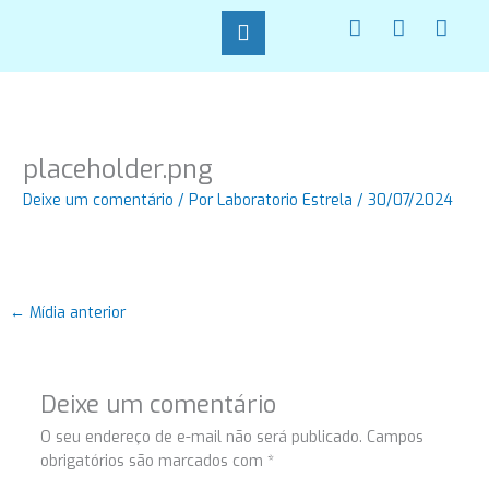
Ir
F
I
W
para
a
n
h
o
c
s
a
conteúdo
e
t
t
b
a
s
o
g
a
o
r
p
placeholder.png
k
a
p
-
m
Deixe um comentário
/ Por
Laboratorio Estrela
/
30/07/2024
f
←
Mídia anterior
Deixe um comentário
O seu endereço de e-mail não será publicado.
Campos
obrigatórios são marcados com
*