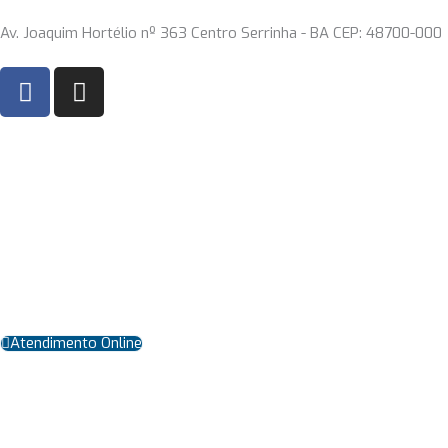
Ir
Av. Joaquim Hortélio nº 363 Centro Serrinha - BA CEP: 48700-000
para
o
F
I
conteúdo
a
n
c
s
e
t
b
a
o
g
o
r
k
a
m
Atendimento Online