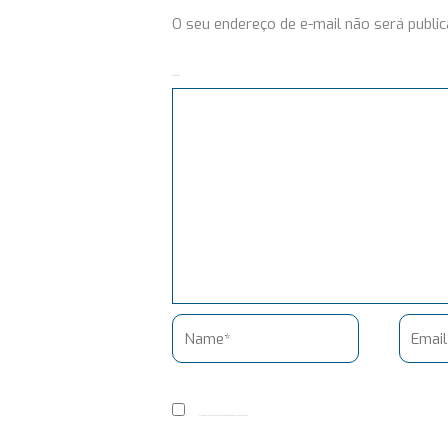
O seu endereço de e-mail não será public
Comentário
Name*
Email*
Salvar meus dados neste navegador para a próxima vez que eu comentar.