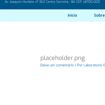
Av. Joaquim Hortélio nº 363 Centro Serrinha - BA CEP: 48700-000
Ir
para
o
Inicio
Sobre
conteúdo
placeholder.png
Deixe um comentário
/ Por
Laboratorio 