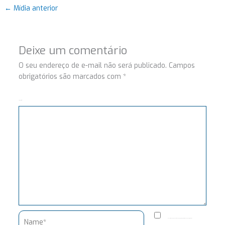
←
Mídia anterior
Deixe um comentário
O seu endereço de e-mail não será publicado.
Campos
obrigatórios são marcados com
*
Comentário
Name*
Salvar meus dados neste navegador para a próxima vez que eu comentar.