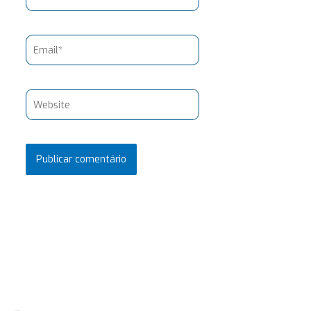
Email*
Website
Pesquisar