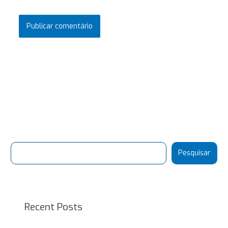
Pesquisar
Pesquisar
Recent Posts