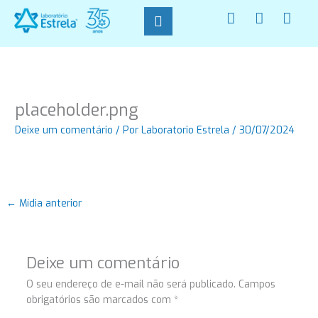
Ir
F
I
W
para
a
n
h
o
c
s
a
conteúdo
e
t
t
b
a
s
o
g
a
o
r
p
placeholder.png
k
a
p
-
m
Deixe um comentário
/ Por
Laboratorio Estrela
/
30/07/2024
f
←
Mídia anterior
Deixe um comentário
O seu endereço de e-mail não será publicado.
Campos
obrigatórios são marcados com
*