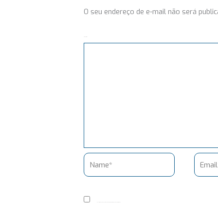
O seu endereço de e-mail não será public
Comentário
Name*
Email*
Salvar meus dados neste navegador para a próxima vez que eu comentar.