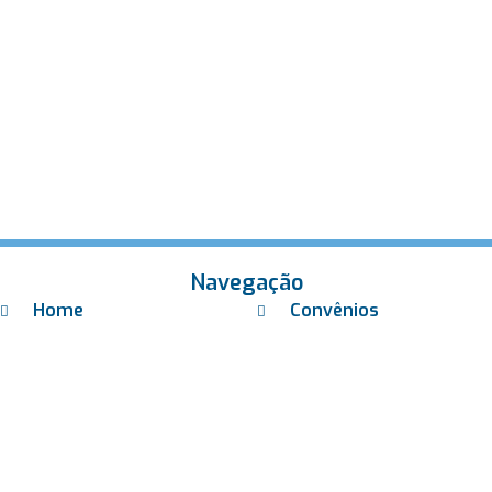
Navegação
Home
Convênios
Sobre Nós
Contato
Unidades
Exames Laboratoriais
Check-ups
Exames Toxicológicos
Coleta Domiciliar
Trabalhe Conosco
Laboratório