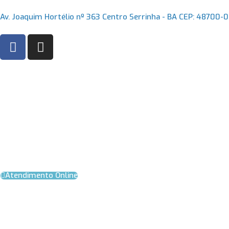
Ir
Av. Joaquim Hortélio nº 363 Centro Serrinha - BA CEP: 48700-
para
o
F
I
conteúdo
a
n
c
s
e
t
b
a
o
g
o
r
k
a
m
Atendimento Online