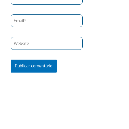
Email*
Website
Pesquisar