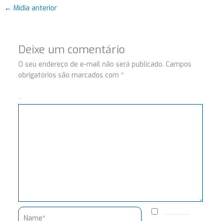
←
Mídia anterior
Deixe um comentário
O seu endereço de e-mail não será publicado.
Campos
obrigatórios são marcados com
*
Comentário
Name*
Salvar meus dados neste navegador para a próxima vez que eu comentar.