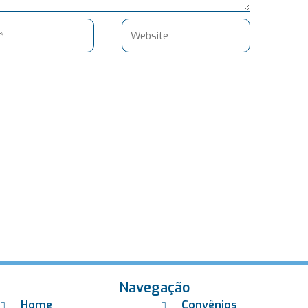
Website
Navegação
Home
Convênios