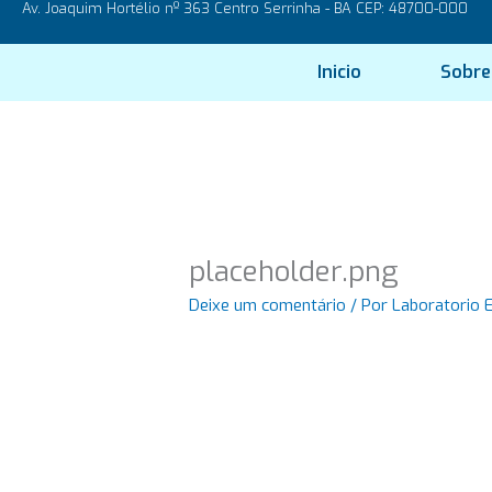
Av. Joaquim Hortélio nº 363 Centro Serrinha - BA CEP: 48700-000
Ir
para
o
Inicio
Sobre
conteúdo
placeholder.png
Deixe um comentário
/ Por
Laboratorio 