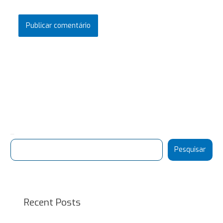
Pesquisar
Pesquisar
Recent Posts