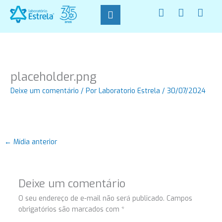
Ir
F
I
W
para
a
n
h
o
c
s
a
conteúdo
e
t
t
b
a
s
o
g
a
o
r
p
placeholder.png
k
a
p
-
m
Deixe um comentário
/ Por
Laboratorio Estrela
/
30/07/2024
f
←
Mídia anterior
Deixe um comentário
O seu endereço de e-mail não será publicado.
Campos
obrigatórios são marcados com
*