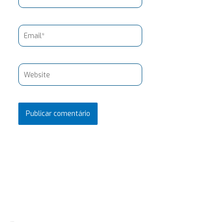
Email*
Website
Pesquisar