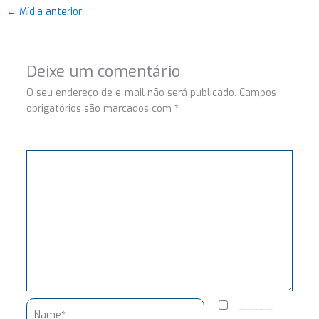
←
Mídia anterior
Deixe um comentário
O seu endereço de e-mail não será publicado.
Campos
obrigatórios são marcados com
*
Comentário
Name*
Salvar meus dados neste navegador para a próxima vez que eu comentar.