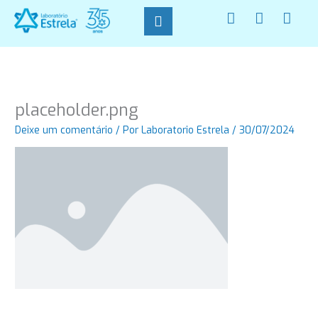
Ir
F
I
W
para
a
n
h
o
c
s
a
conteúdo
e
t
t
b
a
s
o
g
a
o
r
p
placeholder.png
k
a
p
-
m
Deixe um comentário
/ Por
Laboratorio Estrela
/
30/07/2024
f