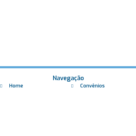
Navegação
Home
Convênios
Sobre Nós
Contato
Unidades
Exames Laboratoriais
Check-ups
Exames Toxicológicos
Coleta Domiciliar
Trabalhe Conosco
Laboratório