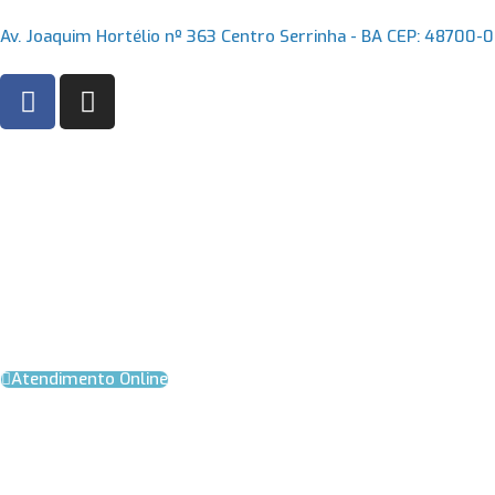
Ir
Av. Joaquim Hortélio nº 363 Centro Serrinha - BA CEP: 48700-
para
o
F
I
conteúdo
a
n
c
s
e
t
b
a
o
g
o
r
k
a
m
Atendimento Online