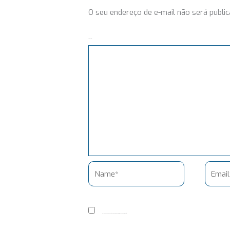
O seu endereço de e-mail não será public
Comentário
Name*
Email*
Salvar meus dados neste navegador para a próxima vez que eu comentar.