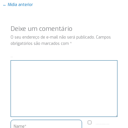
←
Mídia anterior
Deixe um comentário
O seu endereço de e-mail não será publicado.
Campos
obrigatórios são marcados com
*
Comentário
Name*
Salvar meus dados neste navegador para a próxima vez que eu comentar.