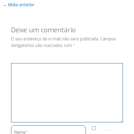
←
Mídia anterior
Deixe um comentário
O seu endereço de e-mail não será publicado.
Campos
obrigatórios são marcados com
*
Comentário
Name*
Salvar meus dados neste navegador para a próxima vez que eu comentar.