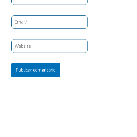
Email*
Website
Pesquisar