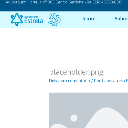
Av. Joaquim Hortélio nº 363 Centro Serrinha - BA CEP: 48700-000
Ir
para
o
Inicio
Sobre
conteúdo
placeholder.png
Deixe um comentário
/ Por
Laboratorio 