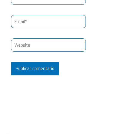
Email*
Website
Pesquisar