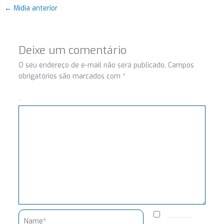
←
Mídia anterior
Deixe um comentário
O seu endereço de e-mail não será publicado.
Campos
obrigatórios são marcados com
*
Comentário
Name*
Salvar meus dados neste navegador para a próxima vez que eu comentar.