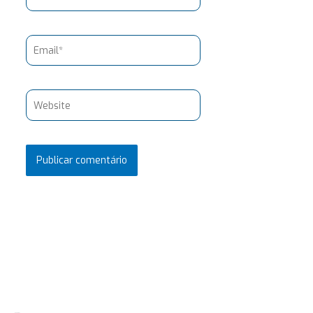
Email*
Website
Pesquisar