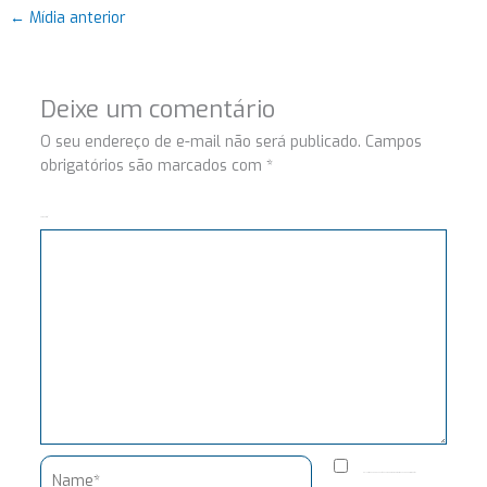
←
Mídia anterior
Deixe um comentário
O seu endereço de e-mail não será publicado.
Campos
obrigatórios são marcados com
*
Comentário
Name*
Salvar meus dados neste navegador para a próxima vez que eu comentar.