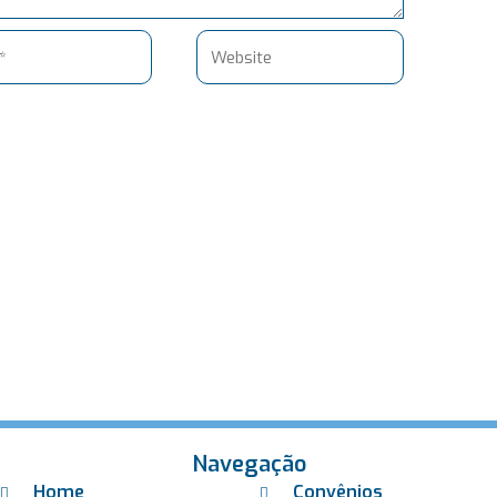
Website
Navegação
Home
Convênios