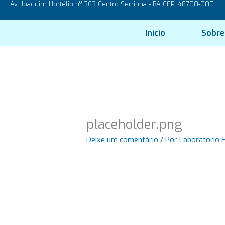
Av. Joaquim Hortélio nº 363 Centro Serrinha - BA CEP: 48700-000
Ir
para
o
Inicio
Sobre
conteúdo
placeholder.png
Deixe um comentário
/ Por
Laboratorio 