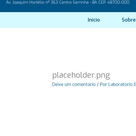
Av. Joaquim Hortélio nº 363 Centro Serrinha - BA CEP: 48700-000
Ir
para
o
Inicio
Sobre
conteúdo
placeholder.png
Deixe um comentário
/ Por
Laboratorio 