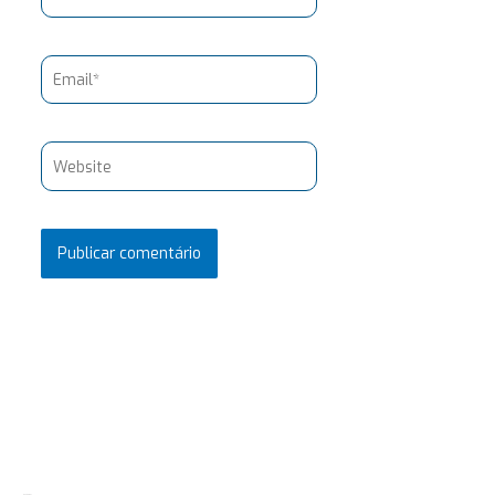
Email*
Website
Pesquisar