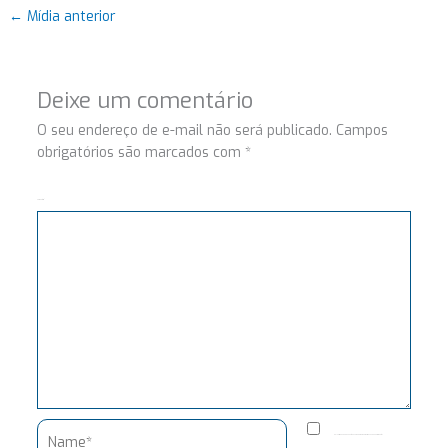
←
Mídia anterior
Deixe um comentário
O seu endereço de e-mail não será publicado.
Campos
obrigatórios são marcados com
*
Comentário
Name*
Salvar meus dados neste navegador para a próxima vez que eu comentar.