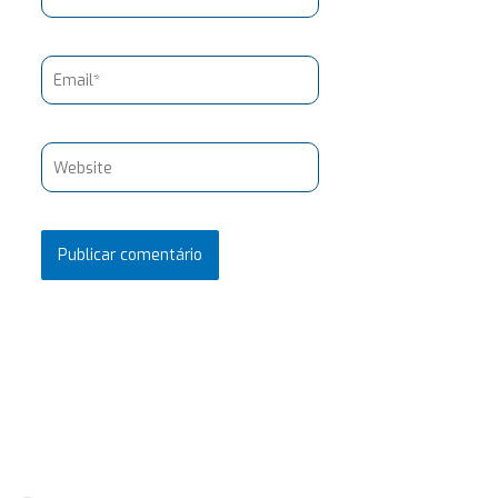
Email*
Website
Pesquisar