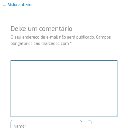
←
Mídia anterior
Deixe um comentário
O seu endereço de e-mail não será publicado.
Campos
obrigatórios são marcados com
*
Comentário
Name*
Salvar meus dados neste navegador para a próxima vez que eu comentar.